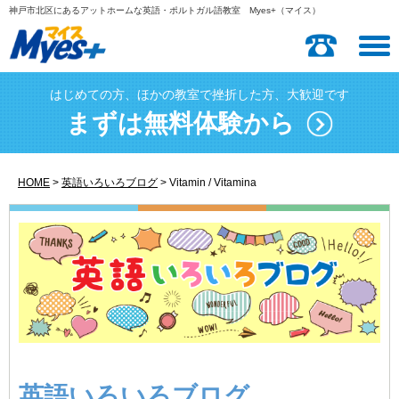
神戸市北区にあるアットホームな英語・ポルトガル語教室 Myes+（マイス）
T
o
g
はじめての方、ほかの教室で挫折した方、大歓迎です
g
l
まずは無料体験から
e
n
a
HOME
>
英語いろいろブログ
>
Vitamin / Vitamina
v
i
g
a
t
i
o
n
英語いろいろブログ